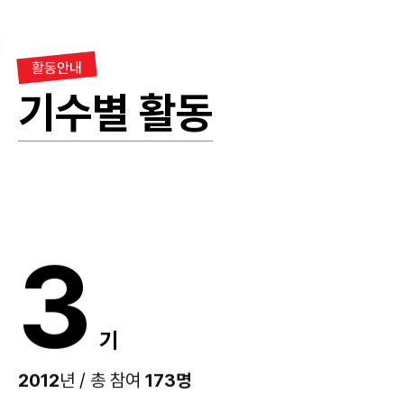
활동안내
기수별 활동
3
기
2012
173명
년 / 총 참여