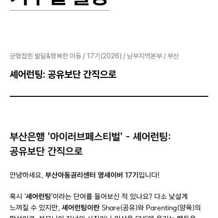
균형잡힌 발달&행복한 아동 / 17기(2026) / 남부지역본부 / 부산
셰어런팅: 공유보단 간직으로
부산은행 '아이러브페스티벌' - 셰어런팅:
공유보단 간직으로
안녕하세요,
부산아동권리센터 영세이버 17기
입니다!
혹시 '
셰어런팅
'이라는 단어를 들어보신 적 있나요? 다소 낯설게
느껴질 수 있지만,
셰어런팅이란
Share(공유)와 Parenting(양육)의