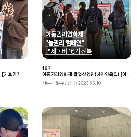
16기
2025년 해남군 아동친화둘레길 [기후위기와 놀 권리] 부스 운영
아동권리영화제 팝업상영관(하얀양옥집) [아동의 놀권리] 캠페인 운영
서부지역본부 / 전북 / 2025.05.10